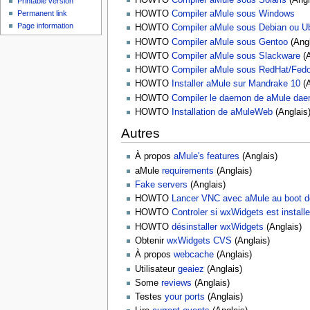
Printable version
Permanent link
HOWTO
Compiler aMule sous Windows
Page information
HOWTO
Compiler aMule sous Debian ou U
HOWTO
Compiler aMule sous Gentoo
(Angl
HOWTO
Compiler aMule sous Slackware
(A
HOWTO
Compiler aMule sous RedHat/Fed
HOWTO
Installer aMule sur Mandrake 10
(A
HOWTO
Compiler le daemon de aMule dae
HOWTO
Installation de aMuleWeb
(Anglais
Autres
À propos
aMule's features
(Anglais)
aMule
requirements
(Anglais)
Fake servers
(Anglais)
HOWTO
Lancer VNC avec aMule au boot d
HOWTO
Controler si wxWidgets est installe
HOWTO
désinstaller wxWidgets
(Anglais)
Obtenir
wxWidgets CVS
(Anglais)
À propos
webcache
(Anglais)
Utilisateur
geaiez
(Anglais)
Some
reviews
(Anglais)
Testes
your ports
(Anglais)