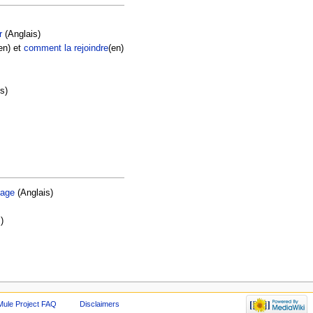
r
(Anglais)
en) et
comment la rejoindre
(en)
s)
uage
(Anglais)
)
Mule Project FAQ
Disclaimers