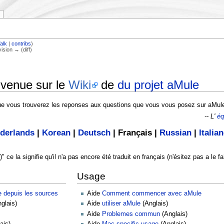
alk
|
contribs
)
vision → (diff)
venue sur le
Wiki
de
du projet aMule
e vous trouverez les reponses aux questions que vous vous posez sur aMul
-- L'
éq
derlands
|
Korean
|
Deutsch
|
Français
|
Russian
|
Italia
)" ce la signifie qu'il n'a pas encore été traduit en français (n'ésitez pas a le 
Usage
e depuis les sources
Aide
Comment commencer avec aMule
glais)
Aide
utiliser aMule
(Anglais)
Aide
Problemes commun
(Anglais)
ais)
Aide
Mac specific usage
(Anglais)