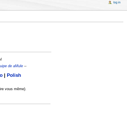
log in
e!
uipe de aMule
--
no
|
Polish
faire vous même).