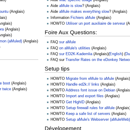
Aide
aMule is slow
? (Anglais)
buntu
(Anglais)
Aide
aMule makes everything slow
? (Anglais)
ais)
Information
Fichiers aMule
(Anglais)
nglais)
HOWTO
Utiliser un port auxiliaire de serveur
(A
ora
(Anglais)
Foire Aux Questions:
nglais)
mon (aMuled)
(Anglais)
FAQ
sur aMule
)
FAQ
on aMule's utilities
(Anglais)
FAQ
sur ED2K-Kademlia
(Anglais)(
English
) (
Du
FAQ sur
Transfer Rates on the eDonkey Netwo
Setup tips
HOWTO
Migrate from eMule to aMule
(Anglais)
e boot
(Anglais)
HOWTO
Handle ed2k:// links
(Anglais)
r twice
(Anglais)
HOWTO
Address font issue on Debian
(Anglais
HOWTO
Import and export files
(Anglais)
HOWTO
Get HighID
(Anglais)
HOWTO
Setup firewall rules for aMule
(Anglais
HOWTO
Keep a safe list of servers
(Anglais)
HOWTO
Setup aMule's Webserver (aMuleWeb)
Dévelopement