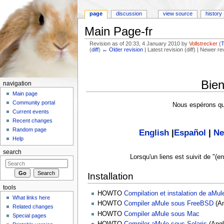
page
discussion
view source
history
Main Page-fr
Revision as of 20:33, 4 January 2010 by
Vollstrecker
(
T
(
diff
)
← Older revision
| Latest revision (diff) | Newer re
Jump to:
navigation
,
search
Bien
navigation
Main page
Community portal
Nous espérons qu
Current events
Recent changes
Random page
English
|
Español
|
Ne
Help
search
Lorsqu'un liens est suivit de "(en
Installation
tools
HOWTO
Compilation et instalation de aMul
What links here
HOWTO
Compiler aMule sous FreeBSD
(An
Related changes
HOWTO
Compiler aMule sous Mac
Special pages
HOWTO
Compiler aMule sous Solaris
(Angl