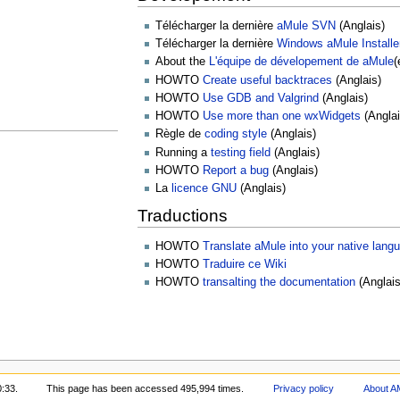
Télécharger la dernière
aMule SVN
(Anglais)
Télécharger la dernière
Windows aMule Installe
About the
L'équipe de dévelopement de aMule
(
HOWTO
Create useful backtraces
(Anglais)
HOWTO
Use GDB and Valgrind
(Anglais)
HOWTO
Use more than one wxWidgets
(Anglai
Règle de
coding style
(Anglais)
Running a
testing field
(Anglais)
HOWTO
Report a bug
(Anglais)
La
licence GNU
(Anglais)
Traductions
HOWTO
Translate aMule into your native lang
HOWTO
Traduire ce Wiki
HOWTO
transalting the documentation
(Anglais
0:33.
This page has been accessed 495,994 times.
Privacy policy
About A