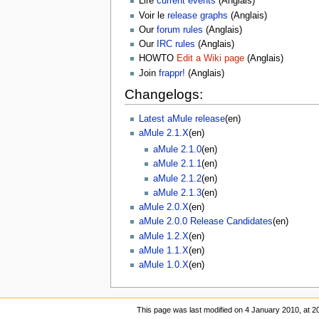
Lire
current events
(Anglais)
Voir le
release graphs
(Anglais)
Our
forum rules
(Anglais)
Our
IRC rules
(Anglais)
HOWTO
Edit a Wiki page
(Anglais)
Join
frappr!
(Anglais)
Changelogs:
Latest aMule release
(en)
aMule 2.1.X
(en)
aMule 2.1.0
(en)
aMule 2.1.1
(en)
aMule 2.1.2
(en)
aMule 2.1.3
(en)
aMule 2.0.X
(en)
aMule 2.0.0 Release Candidates
(en)
aMule 1.2.X
(en)
aMule 1.1.X
(en)
aMule 1.0.X
(en)
This page was last modified on 4 January 2010, at 2