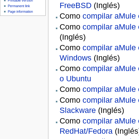
Printable version
FreeBSD
(Inglés)
Permanent link
Page information
Como
compilar aMule
Como
compilar aMule 
(Inglés)
Como
compilar aMule
Windows
(Inglés)
Como
compilar aMule
o Ubuntu
Como
compilar aMule
Como
compilar aMule
Slackware
(Inglés)
Como
compilar aMule
RedHat/Fedora
(Inglés