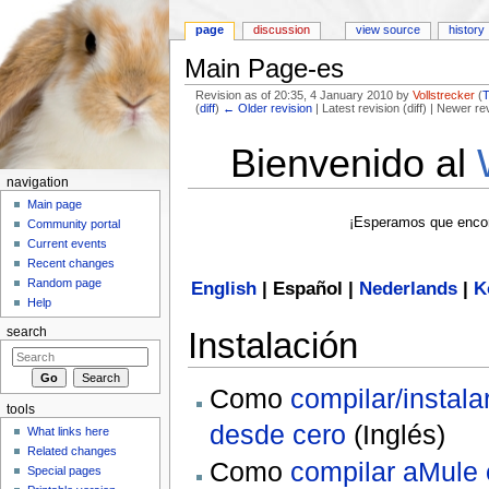
page
discussion
view source
history
Main Page-es
Revision as of 20:35, 4 January 2010 by
Vollstrecker
(
T
(
diff
)
← Older revision
| Latest revision (diff) | Newer re
Jump to:
navigation
,
search
Bienvenido al
navigation
Main page
¡Esperamos que encont
Community portal
Current events
Recent changes
Random page
English
|
Español
|
Nederlands
|
K
Help
Instalación
search
Como
compilar/instala
tools
desde cero
(Inglés)
What links here
Related changes
Como
compilar aMule
Special pages