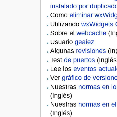
instalado por duplicad
Como
eliminar wxWid
Utilizando
wxWidgets
Sobre el
webcache
(In
Usuario
geaiez
Algunas
revisiones
(In
Test
de puertos
(Inglés
Lee los
eventos actua
Ver
gráfico de version
Nuestras
normas en lo
(Inglés)
Nuestras
normas en el
(Inglés)