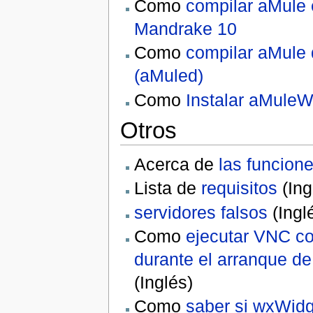
Como
compilar aMule
Mandrake 10
Como
compilar aMule
(aMuled)
Como
Instalar aMule
Otros
Acerca de
las funcion
Lista de
requisitos
(Ing
servidores falsos
(Ingl
Como
ejecutar VNC c
durante el arranque de
(Inglés)
Como
saber si wxWidg