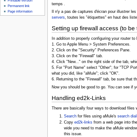
Printable version
temps .
Permanent link
Il n'y a pas de captures d'écran pour illustrer 
Page information
servers
, toutes les "étiquettes" en haut des list
Setting up firewall access (to be
In addition to properly configuring your router t
1. Go to Apple Menu > System Preferences.
2. Click on the "Security" Preferences Pane.
3. Click on the "Firewall" tab.
4. Click "New..." on the right side of the tab, wh
5. For "Port Name" select "Other"; for "TCP Po
what you did, like "aMule"; click "OK".
6. Returning to the "Firewall" tab, be sure that t
Now you should be good to go. You can see if y
Handling ed2k-Links
There are basically four ways to download files 
Search
for files using aMule's
search dia
Copy
ed2k-links
from a web page into the
wide you need to make the aMule window w
this issue.