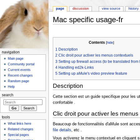
page
discussion
view source
history
Mac specific usage-fr
Jump to:
navigation
,
search
Contents
[
hide
]
1
Description
navigation
2
Clic droit pour activer les menus contextuels
Main page
3
Setting up firewall access (to be translated from
Community portal
4
Handling ed2k-Links
Current events
5
Setting up aMule's video preview feature
Recent changes
Random page
Description
Help
search
Cette section est un guide specifique pour les ut
confortable .
Clic droit pour activer les menus
tools
What links here
Beaucoup de fonctionnalités d'aMule sont accessib
Related changes
file details
, etc .
Special pages
Vous activerez le menu contextuel en cliquant su