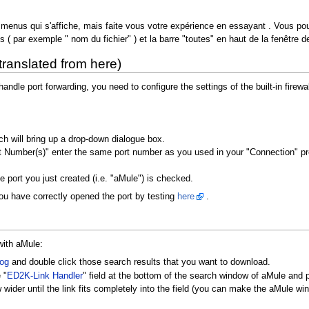
les menus qui s'affiche, mais faite vous votre expérience en essayant . Vous po
es ( par exemple " nom du fichier" ) et la barre "toutes" en haut de la fenêtre 
 translated from here)
o handle port forwarding, you need to configure the settings of the built-in fir
ich will bring up a drop-down dialogue box.
rt Number(s)" enter the same port number as you used in your "Connection" p
he port you just created (i.e. "aMule") is checked.
ou have correctly opened the port by testing
here
.
with aMule:
log
and double click those search results that you want to download.
 "
ED2K-Link Handler
" field at the bottom of the search window of aMule and pr
ider until the link fits completely into the field (you can make the aMule wi