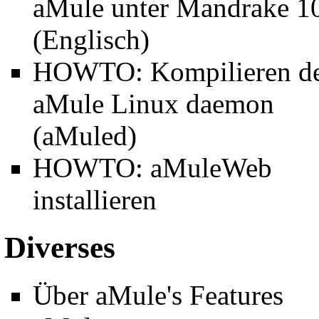
aMule unter Mandrake 1
(Englisch)
HOWTO:
Kompilieren d
aMule Linux daemon
(aMuled)
HOWTO:
aMuleWeb
installieren
Diverses
Über
aMule's Features