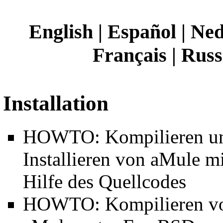
English
|
Español
|
Ned
Français
|
Russ
Installation
HOWTO:
Kompilieren u
Installieren von aMule mi
Hilfe des Quellcodes
HOWTO:
Kompilieren v