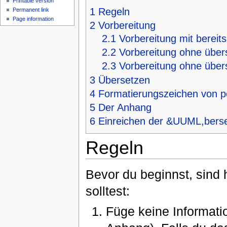
Printable version
1
Regeln
Permanent link
Page information
2
Vorbereitung
2.1
Vorbereitung mit bereits
2.2
Vorbereitung ohne übers
2.3
Vorbereitung ohne übers
3
Übersetzen
4
Formatierungszeichen von 
5
Der Anhang
6
Einreichen der &UUML,bers
Regeln
Bevor du beginnst, sind 
solltest:
Füge keine Informati