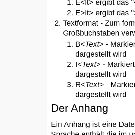
E<lt> ergibt das 
E>lt> ergibt das 
Textformat - Zum for
Großbuchstaben ver
B<
Text
> - Markie
dargestellt wird
I<
Text
> - Markier
dargestellt wird
R<
Text
> - Markie
dargestellt wird
Der Anhang
Ein Anhang ist eine Date
Sprache enthält die im u