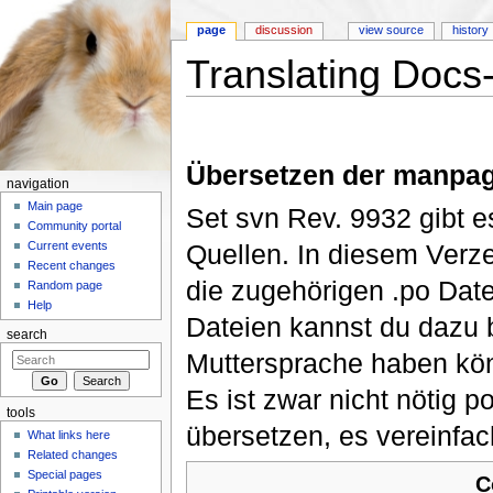
page
discussion
view source
history
Translating Docs
Jump to:
navigation
,
search
Übersetzen der manpag
navigation
Main page
Set svn Rev. 9932 gibt e
Community portal
Quellen. In diesem Verze
Current events
Recent changes
die zugehörigen .po Date
Random page
Help
Dateien kannst du dazu b
search
Muttersprache haben könn
Es ist zwar nicht nötig 
tools
übersetzen, es vereinfac
What links here
Related changes
Special pages
C