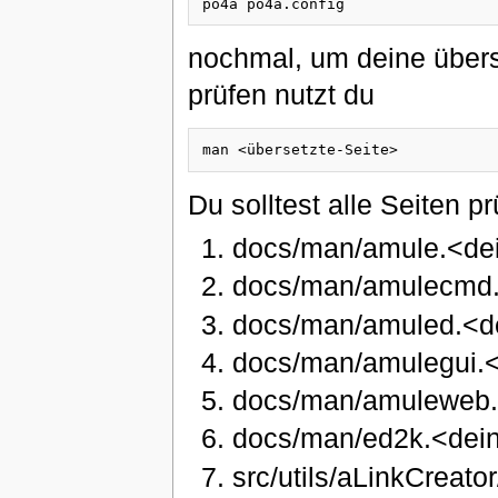
nochmal, um deine übers
prüfen nutzt du
Du solltest alle Seiten pr
docs/man/amule.<de
docs/man/amulecmd.
docs/man/amuled.<d
docs/man/amulegui.
docs/man/amuleweb.
docs/man/ed2k.<dei
src/utils/aLinkCreat