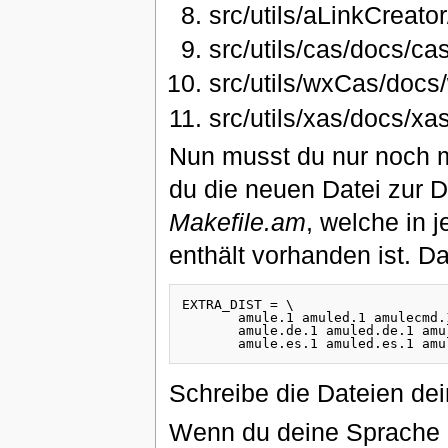
src/utils/aLinkCreat
src/utils/cas/docs/c
src/utils/wxCas/doc
src/utils/xas/docs/x
Nun musst du nur noch 
du die neuen Datei zur Da
Makefile.am
, welche in 
enthält vorhanden ist. Da
EXTRA_DIST = \

       amule.1 amuled.1 amulecmd.
       amule.de.1 amuled.de.1 amu
Schreibe die Dateien de
Wenn du deine Sprache ir