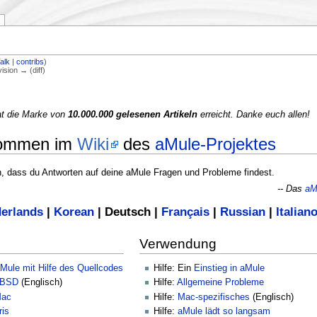
alk
|
contribs
)
vision → (diff)
at die Marke von
10.000.000 gelesenen Artikeln
erreicht. Danke euch allen!
kommen im
Wiki
des
aMule-Projektes
n, dass du Antworten auf deine aMule Fragen und Probleme findest.
-- Das
aM
erlands
|
Korean
|
Deutsch
|
Français
|
Russian
|
Italian
Verwendung
aMule mit Hilfe des Quellcodes
Hilfe: Ein
Einstieg in aMule
eeBSD
(Englisch)
Hilfe:
Allgemeine Probleme
Mac
Hilfe:
Mac-spezifisches
(Englisch)
ris
Hilfe:
aMule lädt so langsam