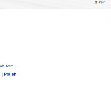
log in
ule-Team
--
o
|
Polish