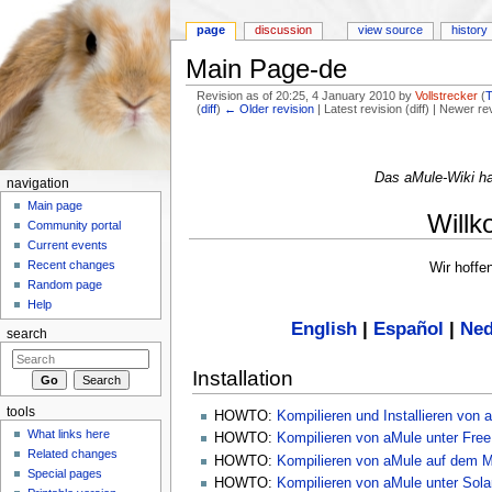
page
discussion
view source
history
Main Page-de
Revision as of 20:25, 4 January 2010 by
Vollstrecker
(
T
(
diff
)
← Older revision
| Latest revision (diff) | Newer re
Jump to:
navigation
,
search
Das aMule-Wiki h
navigation
Main page
Will
Community portal
Current events
Recent changes
Wir hoffe
Random page
Help
English
|
Español
|
Ned
search
Installation
tools
HOWTO:
Kompilieren und Installieren von 
What links here
HOWTO:
Kompilieren von aMule unter Fr
Related changes
HOWTO:
Kompilieren von aMule auf dem 
Special pages
HOWTO:
Kompilieren von aMule unter Sola