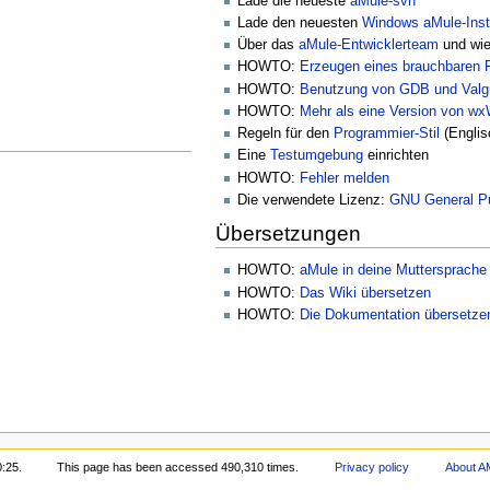
Lade die neueste
aMule-svn
Lade den neuesten
Windows aMule-Insta
Über das
aMule-Entwicklerteam
und wi
HOWTO:
Erzeugen eines brauchbaren F
HOWTO:
Benutzung von GDB und Valg
HOWTO:
Mehr als eine Version von w
Regeln für den
Programmier-Stil
(Englis
Eine
Testumgebung
einrichten
HOWTO:
Fehler melden
Die verwendete Lizenz:
GNU General Pu
Übersetzungen
HOWTO:
aMule in deine Muttersprache
HOWTO:
Das Wiki übersetzen
HOWTO:
Die Dokumentation übersetze
0:25.
This page has been accessed 490,310 times.
Privacy policy
About A