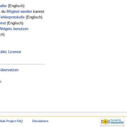
ller
(Englisch)
e du
Mitglied werden
kannst
ehlerprotokolls
(Englisch)
rind
(Englisch)
xWidgets benutzen
ch)
blic License
 übersetzen
n
Mule Project FAQ
Disclaimers