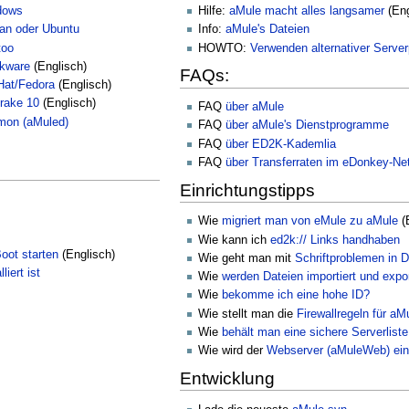
dows
Hilfe:
aMule macht alles langsamer
(Eng
ian oder Ubuntu
Info:
aMule's Dateien
too
HOWTO:
Verwenden alternativer Server
ckware
(Englisch)
FAQs:
Hat/Fedora
(Englisch)
drake 10
(Englisch)
FAQ
über aMule
mon (aMuled)
FAQ
über aMule's Dienstprogramme
FAQ
über ED2K-Kademlia
FAQ
über Transferraten im eDonkey-Ne
Einrichtungstipps
Wie
migriert man von eMule zu aMule
(
Wie kann ich
ed2k:// Links handhaben
oot starten
(Englisch)
Wie geht man mit
Schriftproblemen in 
iert ist
Wie
werden Dateien importiert und expor
Wie
bekomme ich eine hohe ID?
Wie stellt man die
Firewallregeln für aM
Wie
behält man eine sichere Serverliste
Wie wird der
Webserver (aMuleWeb) eing
Entwicklung