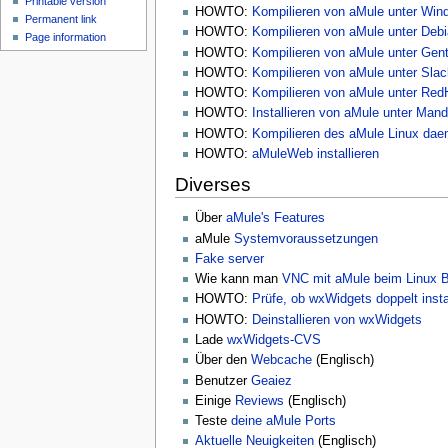
Printable version
HOWTO:
Kompilieren von aMule unter Win
Permanent link
HOWTO:
Kompilieren von aMule unter Deb
Page information
HOWTO:
Kompilieren von aMule unter Gen
HOWTO:
Kompilieren von aMule unter Sla
HOWTO:
Kompilieren von aMule unter Red
HOWTO:
Installieren von aMule unter Man
HOWTO:
Kompilieren des aMule Linux dae
HOWTO:
aMuleWeb installieren
Diverses
Über
aMule's Features
aMule
Systemvoraussetzungen
Fake server
Wie kann man
VNC mit aMule beim Linux B
HOWTO:
Prüfe, ob wxWidgets doppelt install
HOWTO:
Deinstallieren von wxWidgets
Lade
wxWidgets-CVS
Über den
Webcache
(Englisch)
Benutzer
Geaiez
Einige
Reviews
(Englisch)
Teste
deine aMule Ports
Aktuelle Neuigkeiten
(Englisch)