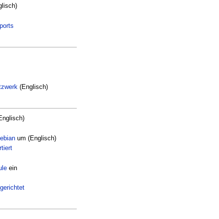
lisch)
ports
tzwerk
(Englisch)
Englisch)
Debian
um (Englisch)
tiert
ule
ein
erichtet