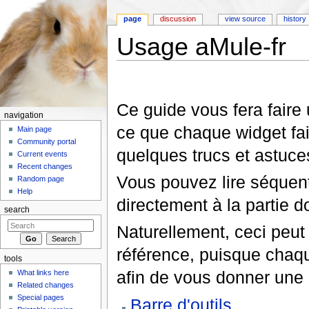
page
discussion
view source
history
Usage aMule-fr
Jump to:
navigation
,
search
Ce guide vous fera faire
navigation
ce que chaque widget fai
Main page
Community portal
quelques trucs et astuce
Current events
Recent changes
Vous pouvez lire séquenti
Random page
Help
directement à la partie 
search
Naturellement, ceci peu
référence, puisque chaqu
tools
afin de vous donner une 
What links here
Related changes
Special pages
Barre d'outils