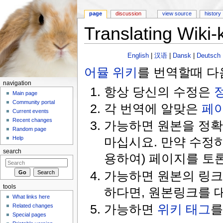
page
discussion
view source
history
Translating Wiki
Jump to:
navigation
,
search
English
|
汉语
|
Dansk
|
Deutsch
어뮬 위키
를 번역할때 다
navigation
항상 당신의 수정은
Main page
Community portal
각 번역에 알맞은
페
Current events
Recent changes
가능하면 원본을 정확
Random page
마십시요. 만약 수정
Help
search
용하여) 페이지를 토
가능하면 원본의 링크
tools
하다면, 원본링크를 
What links here
가능하면
위키 태그
를
Related changes
Special pages