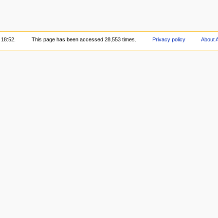
 18:52.
This page has been accessed 28,553 times.
Privacy policy
About 