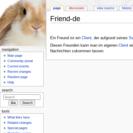
page
discussion
view source
history
Friend-de
Jump to:
navigation
,
search
Ein Freund ist ein
Client
, der aufgrund seines
Se
Diesen Freunden kann man im eigenen
Client
ei
navigation
Nachrichten zukommen lassen.
Main page
Community portal
Current events
Recent changes
Random page
Help
search
tools
What links here
Related changes
Special pages