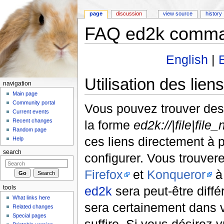
page
discussion
view source
history
FAQ ed2k comma
Jump to:
navigation
,
search
English
|
Utilisation des lie
navigation
Main page
Community portal
Vous pouvez trouver de
Current events
Recent changes
la forme
ed2k://|file|fil
Random page
ces liens directement à p
Help
search
configurer. Vous trouver
Firefox
et
Konqueror
ed2k
sera peut-être diff
tools
What links here
sera certainement dans 
Related changes
Special pages
suffire. Si vous désirez 